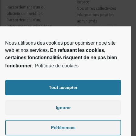
Rosace”
Raccordement d’un ou
Nos offres collectivités
plusieurs immeubles
Informations pour les
Raccordement d’un
administrés
lotissement ou d’une zone
Travaux et cadre juridique
d’activité
Nos services
Information pour les résidents
Nous utilisons des cookies pour optimiser notre site
web et nos services.
En refusant les cookies,
Qui sommes nous ?
Réseaux sociaux
certaines fonctionnalités risquent de ne pas bien
fonctionner.
Politique de cookies
Le projet Rosace
RSE
Tout accepter
Ignorer
Préférences