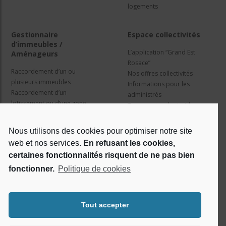
logements
Gestionnaire
Espace collectivités
d’immeubles /
L’application “Grand Est
Aménageurs
Rosace”
Raccordement d’un ou
Nos offres collectivités
plusieurs immeubles
Informations pour les
Raccordement d’un
administrés
lotissement ou d’une zone
Travaux et cadre juridique
d’activité
Nos services
Information pour les résidents
Nous utilisons des cookies pour optimiser notre site
web et nos services.
En refusant les cookies,
Qui sommes nous ?
Réseaux sociaux
certaines fonctionnalités risquent de ne pas bien
fonctionner.
Politique de cookies
Le projet Rosace
RSE
Tout accepter