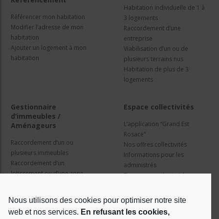
Habitation individuelle de 1 à
Référencer mon habitation
3 logements
Modifier l’adresse de mon
Raccordement d’une
habitation
entreprise
Ajouter un logement à mon
Viabilisation d’un ou de
habitation
plusieurs terrains nus
Habitation de plus de 3
logements
Gestionnaire
Espace collectivités
d’immeubles /
L’application “Grand Est
Aménageurs
Rosace”
Raccordement d’un ou
Nos offres collectivités
plusieurs immeubles
Informations pour les
Raccordement d’un
administrés
lotissement ou d’une zone
Travaux et cadre juridique
d’activité
Nos services
Information pour les résidents
Nous utilisons des cookies pour optimiser notre site
web et nos services.
En refusant les cookies,