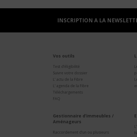
INSCRIPTION A LA NEWSLETT
Vos outils
L
Test d’éligibilité
L
Suivre votre dossier
p
L’ actu de la Fibre
L
L’ agenda de la Fibre
e
Téléchargements
FAQ
Gestionnaire d’immeubles /
E
Aménageurs
L
Raccordement d’un ou plusieurs
N