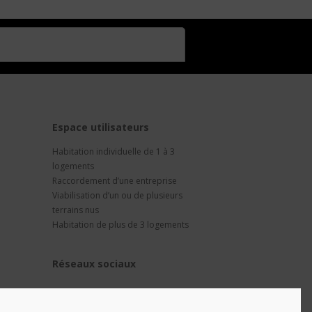
t
Espace utilisateurs
Habitation individuelle de 1 à 3
logements
Raccordement d’une entreprise
Viabilisation d’un ou de plusieurs
terrains nus
Habitation de plus de 3 logements
Réseaux sociaux