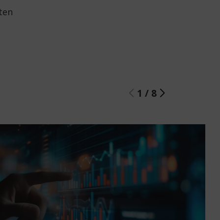
ten
1
/
8