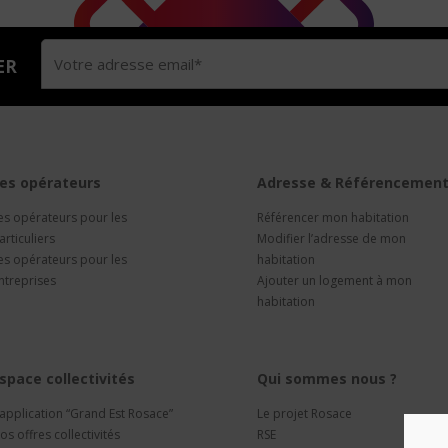
ER
es opérateurs
Adresse & Référencemen
es opérateurs pour les
Référencer mon habitation
articuliers
Modifier l’adresse de mon
es opérateurs pour les
habitation
ntreprises
Ajouter un logement à mon
habitation
space collectivités
Qui sommes nous ?
’application “Grand Est Rosace”
Le projet Rosace
os offres collectivités
RSE