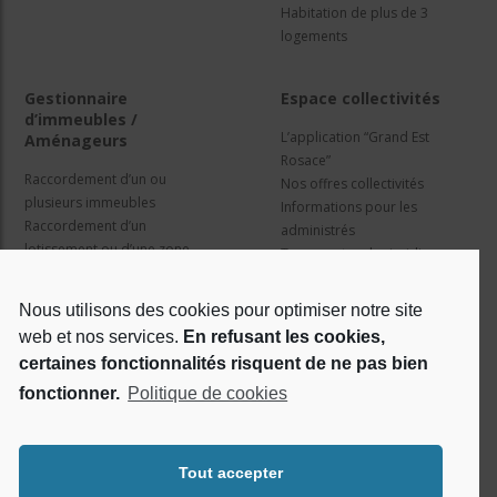
Habitation de plus de 3
logements
Gestionnaire
Espace collectivités
d’immeubles /
L’application “Grand Est
Aménageurs
Rosace”
Raccordement d’un ou
Nos offres collectivités
plusieurs immeubles
Informations pour les
Raccordement d’un
administrés
lotissement ou d’une zone
Travaux et cadre juridique
d’activité
Nos services
Information pour les résidents
Nous utilisons des cookies pour optimiser notre site
web et nos services.
En refusant les cookies,
Qui sommes nous ?
Réseaux sociaux
certaines fonctionnalités risquent de ne pas bien
fonctionner.
Politique de cookies
Le projet Rosace
RSE
Tout accepter