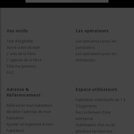
Vos outils
Les opérateurs
Test d’éligibilité
Les opérateurs pour les
Suivre votre dossier
particuliers
L’ actu de la Fibre
Les opérateurs pour les
L’ agenda de la Fibre
entreprises
Téléchargements
FAQ
Adresse &
Espace utilisateurs
Référencement
Habitation individuelle de 1 à
Référencer mon habitation
3 logements
Modifier l’adresse de mon
Raccordement d’une
habitation
entreprise
Ajouter un logement à mon
Viabilisation d’un ou de
habitation
plusieurs terrains nus