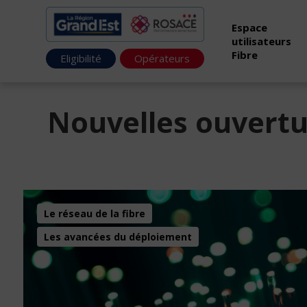
Espace
utilisateurs
Fibre
Eligibilité
Opérateurs
Nouvelles ouvert
Le réseau de la fibre
Les avancées du déploiement