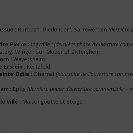
ssue :
Burbach, Diedendorf, Sarrewerden
(dernière 
te Pierre :
Ingwiller
(dernière phase d’ouverture comm
steig, Wingen-sur-Moder et Zittersheim.
orn :
Weyersheim.
 Erstein
: Kertzfeld.
inte-Odile :
Obernai
(poursuite de l’ouverture commer
arr :
Epfig
(dernière phase d’ouverture commerciale – m
 Villé :
Maisongoutte et Steige.