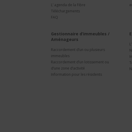
L’ agenda de la Fibre
e
Téléchargements
FAQ
Gestionnaire d’immeubles /
E
Aménageurs
L
Raccordement d’un ou plusieurs
N
immeubles
I
Raccordement d’un lotissement ou
T
d’une zone d’activité
N
Information pour les résidents