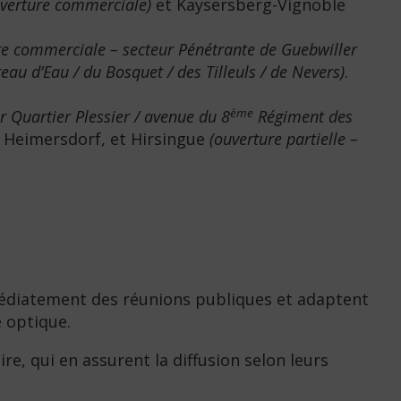
uverture commerciale)
et Kaysersberg-Vignoble
re commerciale – secteur Pénétrante de Guebwiller
au d’Eau / du Bosquet / des Tilleuls / de Nevers)
.
ème
 Quartier Plessier / avenue du 8
Régiment des
, Heimersdorf, et Hirsingue
(ouverture partielle –
médiatement des réunions publiques et adaptent
e optique.
, qui en assurent la diffusion selon leurs