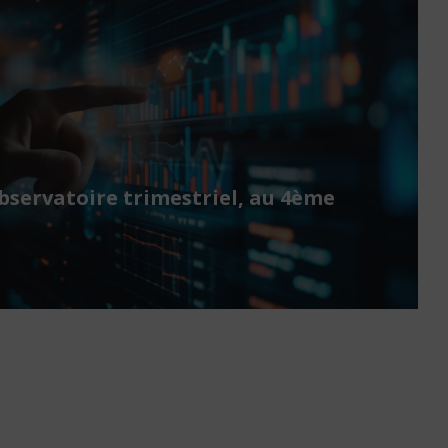
bservatoire trimestriel, au 4ème