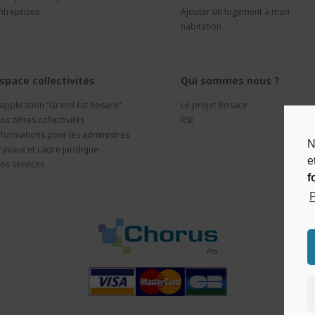
ntreprises
Ajouter un logement à mon
habitation
space collectivités
Qui sommes nous ?
’application “Grand Est Rosace”
Le projet Rosace
os offres collectivités
RSE
nformations pour les administrés
N
ravaux et cadre juridique
e
os services
f
P