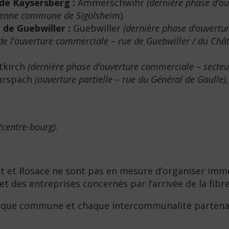
e Kaysersberg :
Ammerschwihr
(dernière phase d’o
cienne commune de Sigolsheim
).
de Guebwiller :
Guebwiller
(dernière phase d’ouvertu
de l’ouverture commerciale – rue de Guebwiller / du Châte
tkirch
(dernière phase d’ouverture commerciale – secteur
Carspach
(ouverture partielle – rue du Général de Gaulle)
(centre-bourg)
.
Est et Rosace ne sont pas en mesure d’organiser im
t des entreprises concernés par l’arrivée de la fibr
aque commune et chaque intercommunalité partenaire